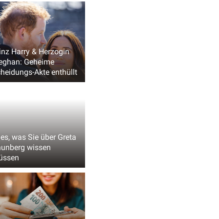
inz Harry & Herzogin
eghan: Geheime
heidungs-Akte enthüllt
les, was Sie über Greta
unberg wissen
üssen