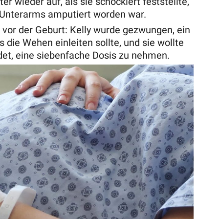
r wieder auf, als sie schockiert feststellte,
en Unterarms amputiert worden war.
vor der Geburt: Kelly wurde gezwungen, ein
ie Wehen einleiten sollte, und sie wollte
edet, eine siebenfache Dosis zu nehmen.