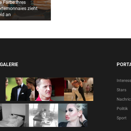
e Farbe Ihres
rtemonnaies zieht
ld an
GALERIE
PORTA
Interes
Stars
Nachric
Politik
Sport