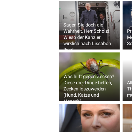
Sagen Sie doch die
Wahrheit, Herr Scholz!
Pr
Wieso der Kanzler
M
wirklich nach Lissabon
Sc
fliegt
Was hilft gegen Zecken?
Diese drei Dinge helfen,
Al
Zecken loszuwerden
Th
(Hund, Katze und
m
Mensch)