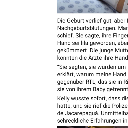
Die Geburt verlief gut, abe
Nachgeburtsblutungen. Man
schief. Sie sagte, ihre Fin
Hand sei lila geworden, abe
gekümmert. Die junge Mutter
konnten die Ärzte ihre Hand
“Sie sagten, sie würden um
erklärt, warum meine Hand 
gegenüber RTL, das sie in R
sie von ihrem Baby getrenn
Kelly wusste sofort, dass di
hatte, und sie rief die Poli
de Jacarepaguá. Unmittelba
schreckliche Erfahrungen in