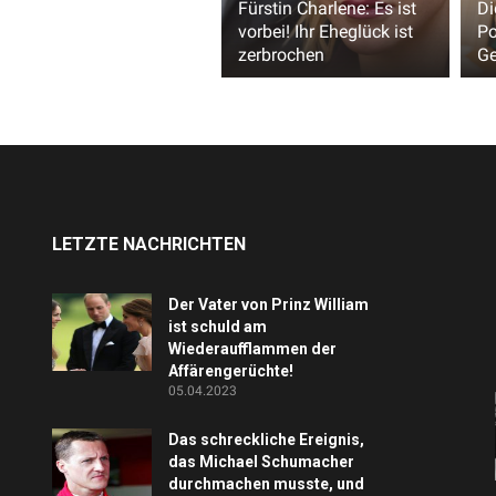
Fürstin Charlene: Es ist
Di
vorbei! Ihr Eheglück ist
Po
zerbrochen
Ge
LETZTE NACHRICHTEN
Der Vater von Prinz William
ist schuld am
Wiederaufflammen der
Affärengerüchte!
05.04.2023
Das schreckliche Ereignis,
das Michael Schumacher
durchmachen musste, und