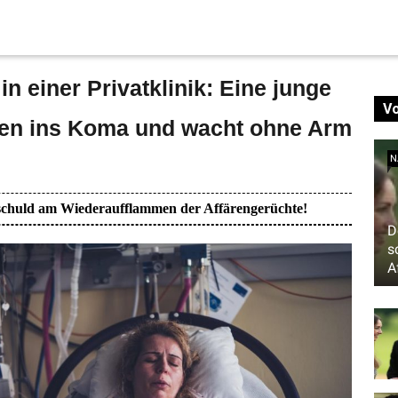
n einer Privatklinik: Eine junge
V
ehen ins Koma und wacht ohne Arm
N
t schuld am Wiederaufflammen der Affärengerüchte!
D
s
A