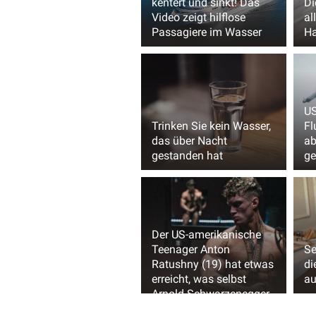
kentert und sinkt! Das
Di
Video zeigt hilflose
al
Passagiere im Wasser
Ha
US
Trinken Sie kein Wasser,
Fl
das über Nacht
ab
gestanden hat
ge
Der US-amerikanische
Teenager Anton
Se
Ratushny (19) hat etwas
di
erreicht, was selbst
au
Arnold Schwarzenegger
(76) in seinen jungen