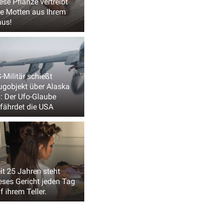
ese Pflanze vertreibt
le Motten aus Ihrem
us!
-Militär schießt
ugobjekt über Alaska
: Der Ufo-Glaube
fährdet die USA
it 25 Jahren steht
eses Gericht jeden Tag
f ihrem Teller.