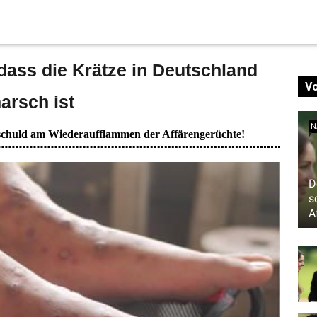
dass die Krätze in Deutschland
V
arsch ist
N
t schuld am Wiederaufflammen der Affärengerüchte!
D
s
A