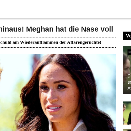
 hinaus! Meghan hat die Nase voll
V
t schuld am Wiederaufflammen der Affärengerüchte!
N
D
s
A