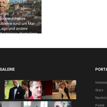
rumps
llionenschwere
obleme rund um Mar-
Lago und andere
heimnisse ehemaliger
äsident Villen
GALERIE
PORTA
Interes
Stars
Nachric
Politik