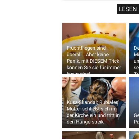
LESEN 
Fruchtfliegen sind
De
überall… Aber keine
Mi
Panik, mit DIESEM Trick
un
können Sie sie für immer
se
loswerden!
Zu
Kuss-Skandal: Rubiales’
Mutter schließt sich in
der Kirche ein und tritt in
Ge
den Hungerstreik
Pa