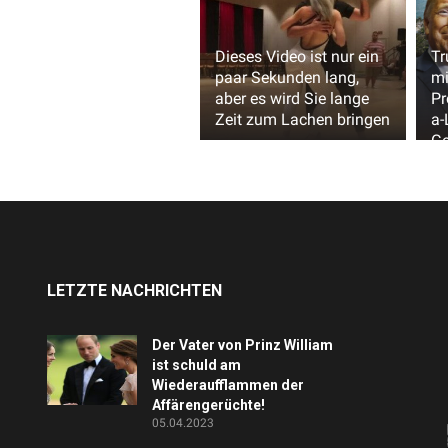
Dieses Video ist nur ein
T
paar Sekunden lang,
mi
aber es wird Sie lange
Pr
Zeit zum Lachen bringen
a-
Ge
Pr
LETZTE NACHRICHTEN
Der Vater von Prinz William
ist schuld am
Wiederaufflammen der
Affärengerüchte!
05.04.2023