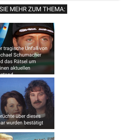
SIE MEHR ZUM THEMA:
r tragische Unfall von
chael Schumacher
d das Rätsel um
inen aktuellen
stand
rüchte über dieses
ar wurden bestätigt