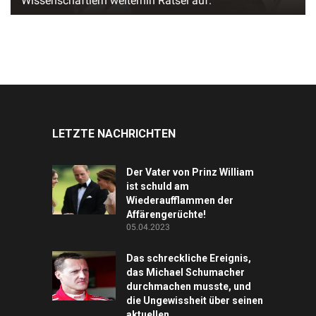
Wissenschaftlern weiterhin Rätsel auf.
LETZTE NACHRICHTEN
Der Vater von Prinz William
ist schuld am
Wiederaufflammen der
Affärengerüchte!
05.04.2023
Das schreckliche Ereignis,
das Michael Schumacher
durchmachen musste, und
die Ungewissheit über seinen
aktuellen