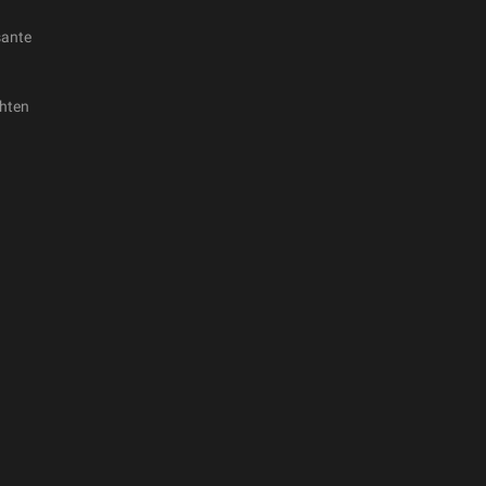
sante
hten