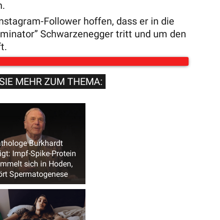
n.
Instagram-Follower hoffen, dass er in die
minator” Schwarzenegger tritt und um den
t.
SIE MEHR ZUM THEMA:
thologe Burkhardt
igt: Impf-Spike-Protein
mmelt sich in Hoden,
ört Spermatogenese