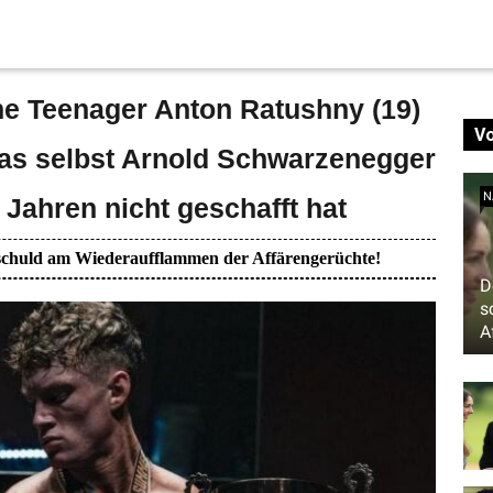
e Teenager Anton Ratushny (19)
V
was selbst Arnold Schwarzenegger
N
 Jahren nicht geschafft hat
t schuld am Wiederaufflammen der Affärengerüchte!
D
s
A