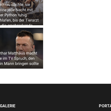
e Frau dachte, sie
nne jede Nacht mit
rer Python ruhig
hlafen, bis der Tierarzt
r die erschreckende
hrheit zeigte
thar Matthäus macht
ve im TV Spruch, den
in Mann bringen sollte
GALERIE
PORTA