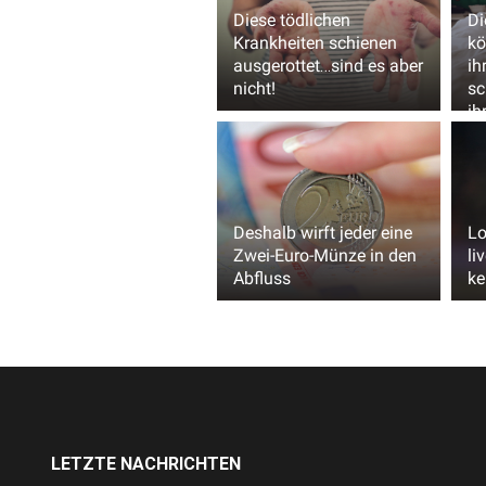
Diese tödlichen
Di
Krankheiten schienen
kö
ausgerottet…sind es aber
ih
nicht!
sc
ih
Wa
Deshalb wirft jeder eine
Lo
Zwei-Euro-Münze in den
li
Abfluss
ke
LETZTE NACHRICHTEN