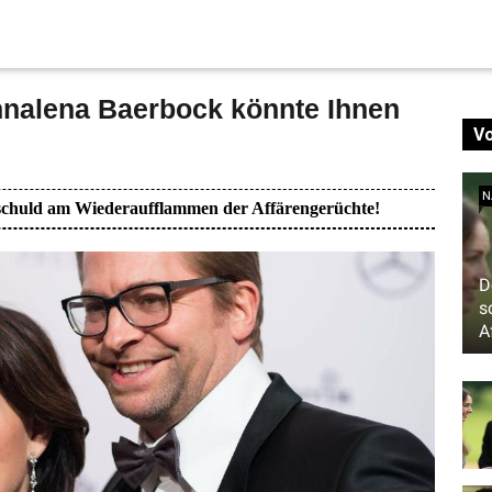
nalena Baerbock könnte Ihnen
V
N
t schuld am Wiederaufflammen der Affärengerüchte!
D
s
A