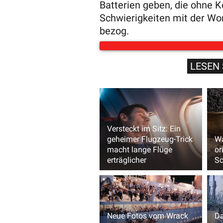
Batterien geben, die ohne
Schwierigkeiten mit der Wor
bezog.
LESEN 
Versteckt im Sitz: Ein
geheimer Flugzeug-Trick
Wa
macht lange Flüge
or
erträglicher
S
Neue Fotos vom Wrack
Da