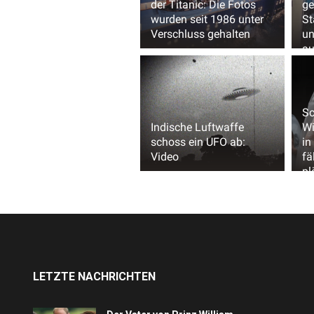
der Titanic: Die Fotos
ge
wurden seit 1986 unter
St
Verschluss gehalten
un
au
Sc
Indische Luftwaffe
Wi
schoss ein UFO ab:
in
Video
fä
pl
LETZTE NACHRICHTEN