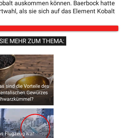
 Kobalt auskommen können. Baerbock hatte
twahl, als sie sich auf das Element Kobalt
SIE MEHR ZUM THEMA:
s sind die Vorteile des
ientalischen Gewürzes
chwarzkümmel?
s Flugzeug war