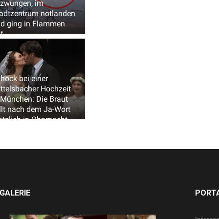
zwungen, im
adtzentrum notlanden
d ging in Flammen
f
hock bei einer
ttelsbacher Hochzeit
 München: Die Braut
llt nach dem Ja-Wort
ötzlich in Ohnmacht
GALERIE
PORTA