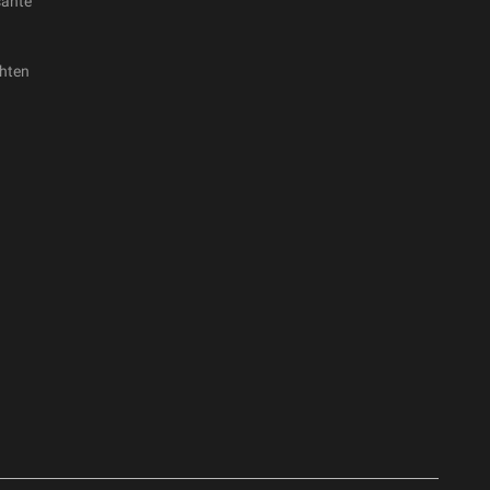
sante
hten