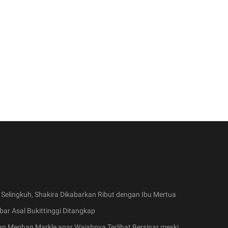
 Selingkuh, Shakira Dikabarkan Ribut dengan Ibu Mertua
ar Asal Bukittinggi Ditangkap
an Meghan Markle agar Wajahnya Terlihat Bersinar meski