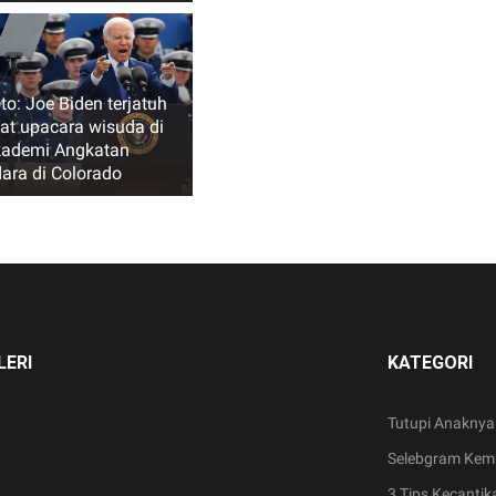
to: Joe Biden terjatuh
at upacara wisuda di
ademi Angkatan
ara di Colorado
LERI
KATEGORI
Tutupi Anaknya
Selebgram Kemb
3 Tips Kecantik