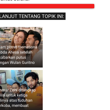
LANJUT TENTANG TOPIK INI:
am potret memesona
bda Ahesa setelah
kabarkan putus
ngan Wulan Guritno
mar Zoni ditangkap
lisi untuk ketiga
linya atas tuduhan
rkoba, membuat