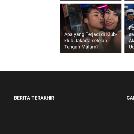
Fo
Apa yang Terjadi di Klub-
sa
klub Jakarta setelah
Ak
Tengah Malam?
Ud
BERITA TERAKHIR
GA