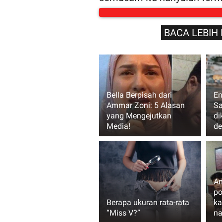
BACA LEBIH 
Bella Berpisah dari
En
Ammar Zoni: 5 Alasan
Sa
yang Mengejutkan
di
Media!
de
Am
po
Berapa ukuran rata-rata
ka
“Miss V?”
na