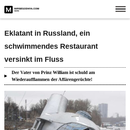
Eklatant in Russland, ein
schwimmendes Restaurant
versinkt im Fluss
Der Vater von Prinz William ist schuld am
Wiederaufflammen der Affärengerüchte!